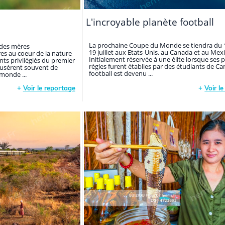
L'incroyable planète football
La prochaine Coupe du Monde se tiendra du 1
 des mères
19 juillet aux Etats-Unis, au Canada et au Mex
s au coeur de la nature
Initialement réservée à une élite lorsque ses 
ts privilégiés du premier
règles furent établies par des étudiants de Ca
 usèrent souvent de
football est devenu ...
 monde ...
+
Voir le reportage
+
Voir l