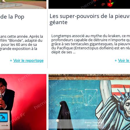
Les super-pouvoirs de la pieuv
 de la Pop
géante
Longtemps associé au mythe du kraken, ce m
ns cette année. Après la
profondeurs capable de détruire n'importe qu
 film "Blonde", adapté du
grâce à ses tentacules gigantesques, la pieuv
, pour les 60 ans de sa
du Pacifique (Enteroctopus dofleini) est en réa
 grande exposition à la
dépit de ses ...
+
Voir le reportage
+
Voir l