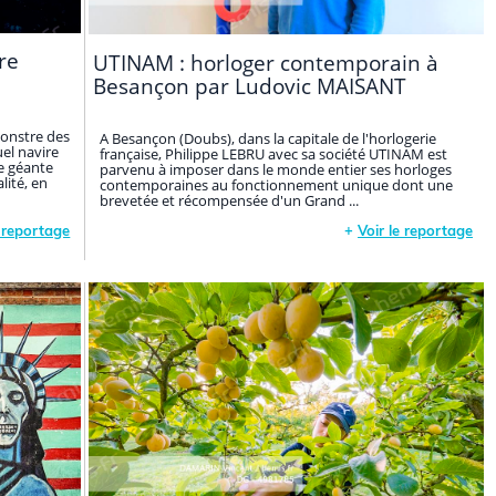
re
UTINAM : horloger contemporain à
Besançon par Ludovic MAISANT
onstre des
A Besançon (Doubs), dans la capitale de l'horlogerie
el navire
française, Philippe LEBRU avec sa société UTINAM est
re géante
parvenu à imposer dans le monde entier ses horloges
lité, en
contemporaines au fonctionnement unique dont une
brevetée et récompensée d'un Grand ...
e reportage
+
Voir le reportage