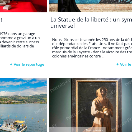
La Statue de la liberté : un sy
!
universel
l 1976 dans un garage
la pomme a gravi un à un
Nous fêtons cette année les 250 ans de la déc
à devenir cette success
d'indépendance des Etats-Unis. Il ne faut pas o
lliards de dollars de
rôle primordial de la France - notamment grâ
marquis de la Fayette - dans la victoire des tre
colonies américaines contre ...
+
Voir le reportage
+
Voir l