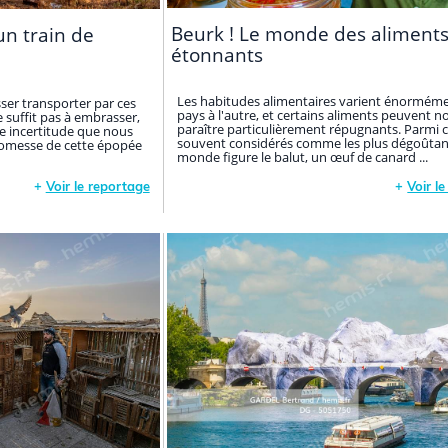
Beurk ! Le monde des aliment
un train de
étonnants
Les habitudes alimentaires varient énormém
isser transporter par ces
pays à l'autre, et certains aliments peuvent n
 suffit pas à embrasser,
paraître particulièrement répugnants. Parmi 
ce incertitude que nous
souvent considérés comme les plus dégoûtan
romesse de cette épopée
monde figure le balut, un œuf de canard ...
+
Voir le reportage
+
Voir l