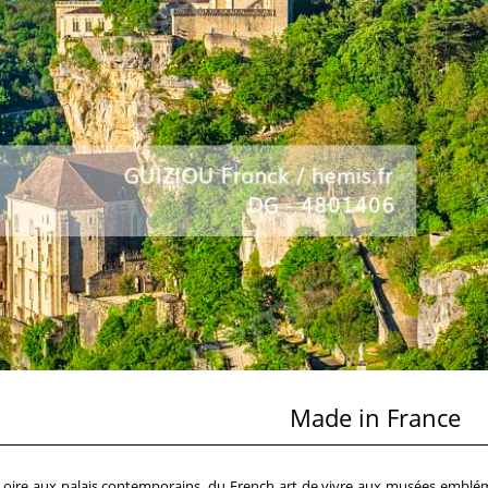
Made in France
Loire aux palais contemporains, du French art de vivre aux musées emblé