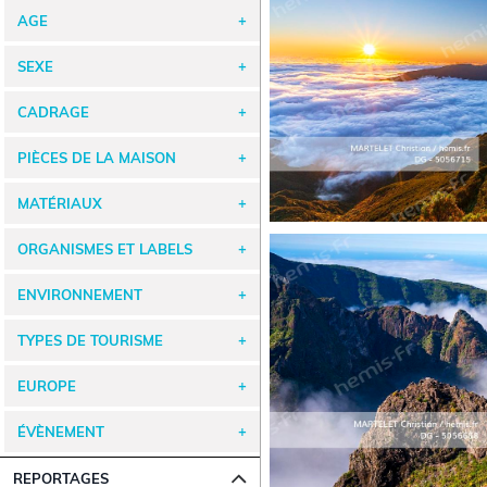
AGE
SEXE
CADRAGE
PIÈCES DE LA MAISON
MATÉRIAUX
ORGANISMES ET LABELS
ENVIRONNEMENT
TYPES DE TOURISME
EUROPE
ÉVÈNEMENT
REPORTAGES