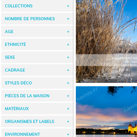
COLLECTIONS
NOMBRE DE PERSONNES
AGE
ETHNICITÉ
SEXE
CADRAGE
STYLES DÉCO
PIÈCES DE LA MAISON
MATÉRIAUX
ORGANISMES ET LABELS
ENVIRONNEMENT