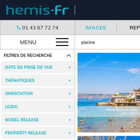
01 43 67 72 74
IMAGES
RE
MENU
FILTRES DE RECHERCHE
DATE DE PRISE DE VUE
THÉMATIQUES
ORIENTATION
LD/DG
MODEL RELEASE
PROPERTY RELEASE