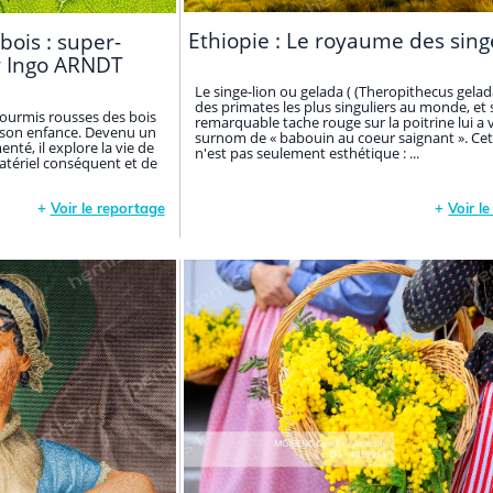
Ethiopie : Le royaume des sing
bois : super-
ar Ingo ARNDT
Le singe-lion ou gelada ( (Theropithecus gelada
des primates les plus singuliers au monde, et 
 fourmis rousses des bois
remarquable tache rouge sur la poitrine lui a v
 son enfance. Devenu un
surnom de « babouin au coeur saignant ». Cet
té, il explore la vie de
n'est pas seulement esthétique : ...
atériel conséquent et de
+
Voir le reportage
+
Voir l