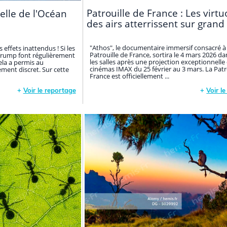
Patrouille de France : Les virt
elle de l'Océan
des airs atterrissent sur grand
"Athos", le documentaire immersif consacré à 
s effets inattendus ! Si les
Patrouille de France, sortira le 4 mars 2026 d
Trump font régulièrement
les salles après une projection exceptionnelle
ela a permis au
cinémas IMAX du 25 février au 3 mars. La Patr
ement discret. Sur cette
France est officiellement ...
+
Voir le reportage
+
Voir l