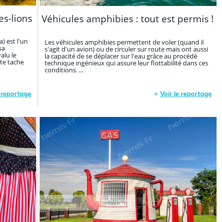
es-lions
Véhicules amphibies : tout est permis !
) est l'un
Les véhicules amphibies permettent de voler (quand il
sa
s'agit d'un avion) ou de circuler sur route mais ont aussi
alu le
la capacité de se déplacer sur l'eau grâce au procédé
te tache
technique ingénieux qui assure leur flottabilité dans ces
conditions. ...
e reportage
+
Voir le reportage