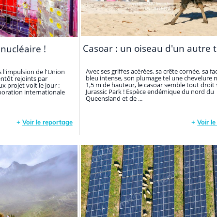
Casoar : un oiseau d'un autre 
 nucléaire !
Avec ses griffes acérées, sa crête cornée, sa fa
 l'impulsion de l'Union
bleu intense, son plumage tel une chevelure n
entôt rejoints par
1,5 m de hauteur, le casoar semble tout droit 
x projet voit le jour :
Jurassic Park ! Espèce endémique du nord du
boration internationale
Queensland et de ...
+
Voir le reportage
+
Voir l