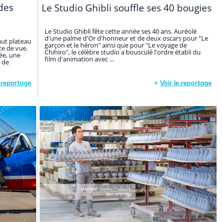
des
Le Studio Ghibli souffle ses 40 bougies
Le Studio Ghibli fête cette année ses 40 ans. Auréolé
d'une palme d'Or d'honneur et de deux oscars pour "Le
aut plateau
garçon et le héron" ainsi que pour "Le voyage de
te de vue.
Chihiro", le célèbre studio a bousculé l'ordre établi du
ée, une
film d'animation avec ...
 de
e reportage
+
Voir le reportage