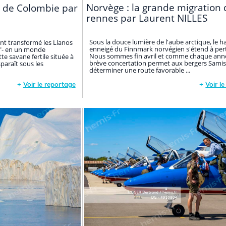
Norvège : la grande migration 
 de Colombie par
rennes par Laurent NILLES
Sous la douce lumière de l'aube arctique, le h
ont transformé les Llanos
enneigé du Finnmark norvégien s'étend à per
es"- en un monde
Nous sommes fin avril et comme chaque ann
te savane fertile située à
brève concertation permet aux bergers Samis
paraît sous les
déterminer une route favorable ...
+
Voir le reportage
+
Voir l