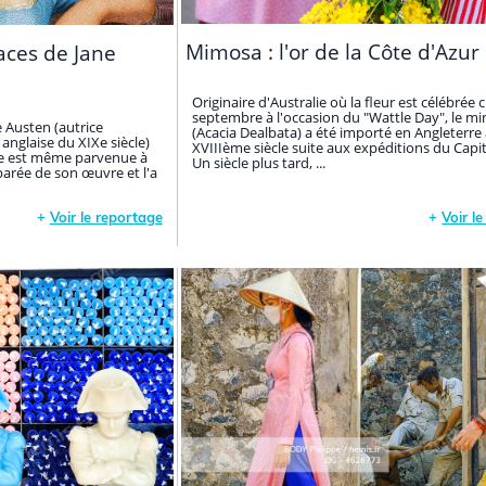
Mimosa : l'or de la Côte d'Azur
races de Jane
Originaire d'Australie où la fleur est célébrée
septembre à l'occasion du "Wattle Day", le m
e Austen (autrice
(Acacia Dealbata) a été importé en Angleterre
 anglaise du XIXe siècle)
XVIIIème siècle suite aux expéditions du Capi
lle est même parvenue à
Un siècle plus tard, ...
parée de son œuvre et l'a
+
Voir le reportage
+
Voir l