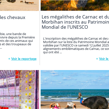
Les mégalithes de Carnac et d
des chevaux
Morbihan inscrits au Patrimoi
Mondial de l'UNESCO
ibie, une bande de
vivre depuis la Première
L'inscription des mégalithes de Carnac et des 
nts de ces animaux qui
Morbihan sur la liste du Patrimoine Mondial a
s et des troupeaux de
validée par l'UNESCO ce samedi 12 juillet 2025
..
alignements emblématiques de Carnac, ce son
qui ont été ...
+
Voir le reportage
+
Voir l