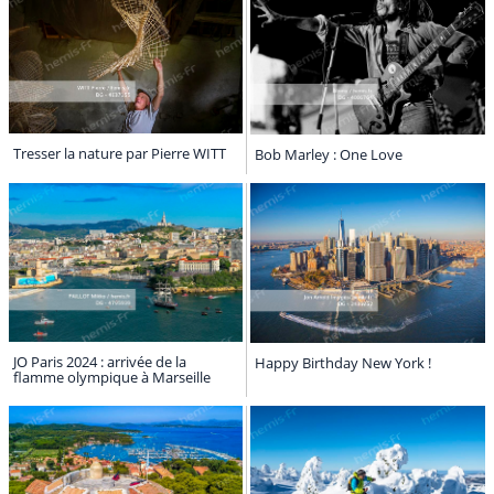
Tresser la nature par Pierre WITT
Bob Marley : One Love
JO Paris 2024 : arrivée de la
Happy Birthday New York !
flamme olympique à Marseille