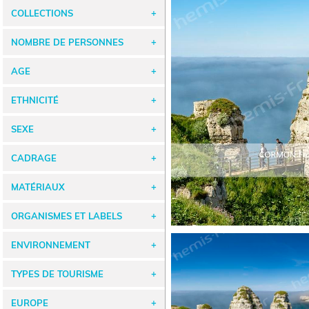
COLLECTIONS
NOMBRE DE PERSONNES
AGE
ETHNICITÉ
SEXE
CADRAGE
MATÉRIAUX
ORGANISMES ET LABELS
ENVIRONNEMENT
TYPES DE TOURISME
EUROPE