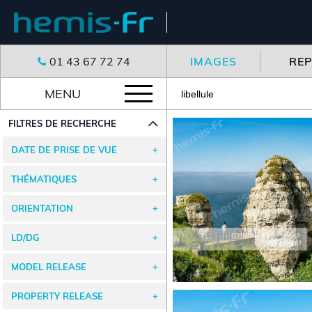
01 43 67 72 74
IMAGES
RE
MENU
FILTRES DE RECHERCHE
DATE DE PRISE DE VUE
THÉMATIQUES
ORIENTATION
LD/DG
MODEL RELEASE
PROPERTY RELEASE